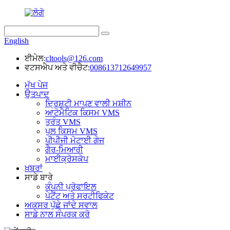
English
ਈਮੇਲ:
cltools@126.com
ਵਟਸਐਪ ਅਤੇ ਵੀਚੈਟ:
008613712649957
ਮੁੱਖ ਪੇਜ
ਉਤਪਾਦ
ਦ੍ਰਿਸ਼ਟੀ ਮਾਪਣ ਵਾਲੀ ਮਸ਼ੀਨ
ਆਟੋਮੈਟਿਕ ਕਿਸਮ VMS
ਤੁਰੰਤ VMS
ਪੁਲ ਕਿਸਮ VMS
ਪੀਪੀਜੀ ਮੋਟਾਈ ਗੇਜ
ਗੈਰ-ਮਿਆਰੀ
ਮਾਈਕ੍ਰੋਸਕੋਪ
ਖ਼ਬਰਾਂ
ਸਾਡੇ ਬਾਰੇ
ਕੰਪਨੀ ਪ੍ਰੋਫਾਇਲ
ਪੇਟੈਂਟ ਅਤੇ ਸਰਟੀਫਿਕੇਟ
ਅਕਸਰ ਪੁੱਛੇ ਜਾਂਦੇ ਸਵਾਲ
ਸਾਡੇ ਨਾਲ ਸੰਪਰਕ ਕਰੋ