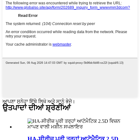
ਆਪਣਾ ਸੁਨੇਹਾ ਇੱਥੇ ਲਿਖੋ ਅਤੇ ਸਾਨੂੰ ਭੇਜੋ।
ਉਤਪਾਦਾਂ ਦੀਆਂ ਸ਼੍ਰੇਣੀਆਂ
HA-ਸੀਰੀਜ਼ ਪੂਰੀ ਤਰ੍ਹਾਂ ਆਟੋਮੈਟਿਕ 2.5D