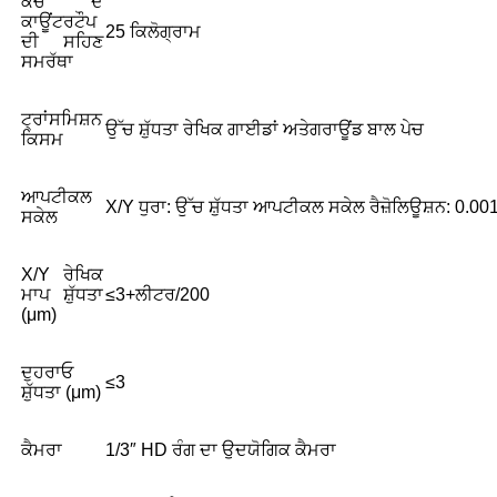
ਕੱਚ ਦੇ
ਕਾਊਂਟਰਟੌਪ
25 ਕਿਲੋਗ੍ਰਾਮ
ਦੀ ਸਹਿਣ
ਸਮਰੱਥਾ
ਟ੍ਰਾਂਸਮਿਸ਼ਨ
ਉੱਚ ਸ਼ੁੱਧਤਾ
ਰੇਖਿਕ ਗਾਈਡਾਂ ਅਤੇ
ਗਰਾਊਂਡ ਬਾਲ ਪੇਚ
ਕਿਸਮ
ਆਪਟੀਕਲ
X/Y ਧੁਰਾ: ਉੱਚ ਸ਼ੁੱਧਤਾ ਆਪਟੀਕਲ ਸਕੇਲ ਰੈਜ਼ੋਲਿਊਸ਼ਨ: 0.0
ਸਕੇਲ
X/Y ਰੇਖਿਕ
ਮਾਪ ਸ਼ੁੱਧਤਾ
≤3+ਲੀਟਰ/200
(μm)
ਦੁਹਰਾਓ
≤3
ਸ਼ੁੱਧਤਾ (μm)
ਕੈਮਰਾ
1/3″ HD ਰੰਗ ਦਾ ਉਦਯੋਗਿਕ ਕੈਮਰਾ