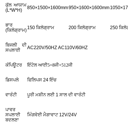
ਕੁੱਲ ਆਯਾਮ
850×1500×1600mm
950×1600×1600mm
1050×1
(L*W*H)
ਭਾਰ
150 ਕਿਲੋਗ੍ਰਾਮ
200 ਕਿਲੋਗ੍ਰਾਮ
250 ਕਿਲੋ
(ਕਿਲੋਗ੍ਰਾਮ)
ਬਿਜਲੀ ਦੀ
AC220V/50HZ AC110V/60HZ
ਸਪਲਾਈ
ਕੰਪਿਊਟਰ
ਇੰਟੇਲ ਆਈ5+8ਜੀ+512ਜੀ
ਡਿਸਪਲੇ
ਫਿਲਿਪਸ 24 ਇੰਚ
ਵਾਰੰਟੀ
ਪੂਰੀ ਮਸ਼ੀਨ ਲਈ 1 ਸਾਲ ਦੀ ਵਾਰੰਟੀ
ਪਾਵਰ
ਸਪਲਾਈ
ਮਿੰਗਵੇਈ ਮੈਗਾਵਾਟ 12V/24V
ਬਦਲਣਾ