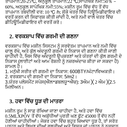
ਤਾਪਮਾਨ:
20
-
25℃
, ਅਨੁਕੂਲ ਤਾਪਮਾਨ:
22 ℃;
ਸਾਪੇਖਿਕ ਨਮੀ:
50
％－
60
%
, ਅਨੁਕੂਲ ਸਾਪੇਖਿਕ ਨਮੀ:
55
%
; ਮਸ਼ੀਨ ਰੂਮ ਵਿੱਚ ਵੱਧ ਤੋਂ ਵੱਧ
ਤਾਪਮਾਨ ਤਬਦੀਲੀ ਦਰ
:
10 ℃ /
h
; ਸੁੱਕੇ ਖੇਤਰ ਵਿੱਚ ਹਿਊਮਿਡੀਫਾਇਰ ਦੀ
ਵਰਤੋਂ ਕਰਨ ਦੀ ਸਿਫਾਰਸ਼ ਕੀਤੀ ਜਾਂਦੀ ਹੈ, ਅਤੇ ਨਮੀ ਵਾਲੇ ਖੇਤਰ ਵਿੱਚ
ਡੀਹਿਊਮਿਡੀਫਾਇਰ ਦੀ ਵਰਤੋਂ ਕਰੋ।
2. ਵਰਕਸ਼ਾਪ ਵਿੱਚ ਗਰਮੀ ਦੀ ਗਣਨਾ
ਵਰਕਸ਼ਾਪ ਵਿੱਚ ਮਸ਼ੀਨ ਸਿਸਟਮ ਨੂੰ ਸਰਵੋਤਮ ਤਾਪਮਾਨ ਅਤੇ ਨਮੀ ਵਿੱਚ
ਚਾਲੂ ਰੱਖੋ, ਅਤੇ ਕੁੱਲ ਅੰਦਰੂਨੀ ਗਰਮੀ ਦੇ ਨਿਕਾਸ ਦੀ ਗਣਨਾ ਕੀਤੀ ਜਾਣੀ
ਚਾਹੀਦੀ ਹੈ, ਜਿਸ ਵਿੱਚ ਅੰਦਰੂਨੀ ਉਪਕਰਣਾਂ ਅਤੇ ਯੰਤਰਾਂ ਦੀ ਕੁੱਲ ਗਰਮੀ ਦੇ
ਨਿਕਾਸ (ਲਾਈਟਾਂ ਅਤੇ ਆਮ ਰੋਸ਼ਨੀ ਨੂੰ ਨਜ਼ਰਅੰਦਾਜ਼ ਕੀਤਾ ਜਾ ਸਕਦਾ ਹੈ)
ਸ਼ਾਮਲ ਹੈ।
1. ਮਨੁੱਖੀ ਸਰੀਰ ਦੀ ਗਰਮੀ ਦਾ ਨਿਕਾਸ: 600BTY/ਘੰਟਾ/ਵਿਅਕਤੀ।
2. ਵਰਕਸ਼ਾਪ ਦੀ ਗਰਮੀ ਦਾ ਨਿਕਾਸ: 5/m2।
3.
ਯੰਤਰ ਪਲੇਸਮੈਂਟ ਸਪੇਸ
(
ਐੱਲ*ਡਬਲਯੂ*ਐੱਚ
):
3
ਐਮ ╳ 2 ਐਮ ╳
2
.5
ਮਿਲੀਅਨ।
3. ਹਵਾ ਵਿੱਚ ਧੂੜ ਦੀ ਮਾਤਰਾ
ਮਸ਼ੀਨ ਰੂਮ ਨੂੰ ਸਾਫ਼ ਰੱਖਿਆ ਜਾਣਾ ਚਾਹੀਦਾ ਹੈ, ਅਤੇ ਹਵਾ ਵਿੱਚ
0.5MLXPOV ਤੋਂ ਵੱਧ ਅਸ਼ੁੱਧੀਆਂ ਪ੍ਰਤੀ ਘਣ ਫੁੱਟ 45000 ਤੋਂ ਵੱਧ ਨਹੀਂ
ਹੋਣੀਆਂ ਚਾਹੀਦੀਆਂ। ਜੇਕਰ ਹਵਾ ਵਿੱਚ ਬਹੁਤ ਜ਼ਿਆਦਾ ਧੂੜ ਹੈ, ਤਾਂ ਸਰੋਤ
ਪੜ੍ਹਨ ਅਤੇ ਲਿਖਣ ਦੀਆਂ ਗਲਤੀਆਂ ਅਤੇ ਡਿਸਕ ਜਾਂ ਪੜ੍ਹਨ ਨੂੰ ਨੁਕਸਾਨ