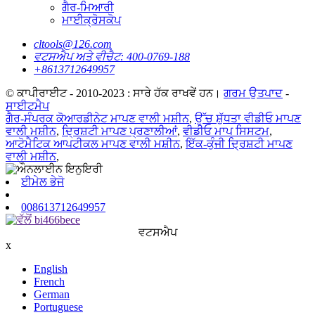
ਗੈਰ-ਮਿਆਰੀ
ਮਾਈਕ੍ਰੋਸਕੋਪ
cltools@126.com
ਵਟਸਐਪ ਅਤੇ ਵੀਚੈਟ: 400-0769-188
+8613712649957
© ਕਾਪੀਰਾਈਟ - 2010-2023 : ਸਾਰੇ ਹੱਕ ਰਾਖਵੇਂ ਹਨ।
ਗਰਮ ਉਤਪਾਦ
-
ਸਾਈਟਮੈਪ
ਗੈਰ-ਸੰਪਰਕ ਕੋਆਰਡੀਨੇਟ ਮਾਪਣ ਵਾਲੀ ਮਸ਼ੀਨ
,
ਉੱਚ ਸ਼ੁੱਧਤਾ ਵੀਡੀਓ ਮਾਪਣ
ਵਾਲੀ ਮਸ਼ੀਨ
,
ਦ੍ਰਿਸ਼ਟੀ ਮਾਪਣ ਪ੍ਰਣਾਲੀਆਂ
,
ਵੀਡੀਓ ਮਾਪ ਸਿਸਟਮ
,
ਆਟੋਮੈਟਿਕ ਆਪਟੀਕਲ ਮਾਪਣ ਵਾਲੀ ਮਸ਼ੀਨ
,
ਇੱਕ-ਕੁੰਜੀ ਦ੍ਰਿਸ਼ਟੀ ਮਾਪਣ
ਵਾਲੀ ਮਸ਼ੀਨ
,
ਈਮੇਲ ਭੇਜੋ
008613712649957
ਵਟਸਐਪ
x
English
French
German
Portuguese