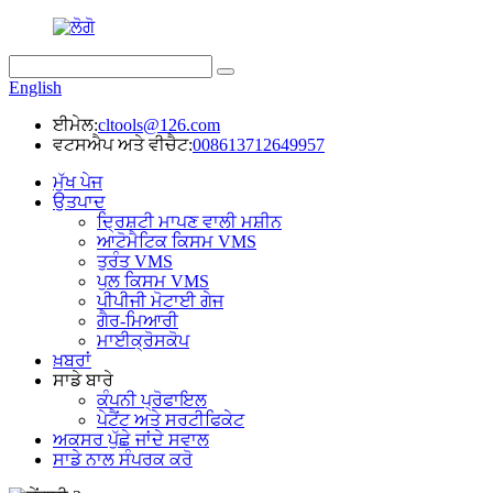
English
ਈਮੇਲ:
cltools@126.com
ਵਟਸਐਪ ਅਤੇ ਵੀਚੈਟ:
008613712649957
ਮੁੱਖ ਪੇਜ
ਉਤਪਾਦ
ਦ੍ਰਿਸ਼ਟੀ ਮਾਪਣ ਵਾਲੀ ਮਸ਼ੀਨ
ਆਟੋਮੈਟਿਕ ਕਿਸਮ VMS
ਤੁਰੰਤ VMS
ਪੁਲ ਕਿਸਮ VMS
ਪੀਪੀਜੀ ਮੋਟਾਈ ਗੇਜ
ਗੈਰ-ਮਿਆਰੀ
ਮਾਈਕ੍ਰੋਸਕੋਪ
ਖ਼ਬਰਾਂ
ਸਾਡੇ ਬਾਰੇ
ਕੰਪਨੀ ਪ੍ਰੋਫਾਇਲ
ਪੇਟੈਂਟ ਅਤੇ ਸਰਟੀਫਿਕੇਟ
ਅਕਸਰ ਪੁੱਛੇ ਜਾਂਦੇ ਸਵਾਲ
ਸਾਡੇ ਨਾਲ ਸੰਪਰਕ ਕਰੋ