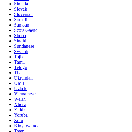
Sinhala
Slovak
Slovenian
Somali
Samoan
Scots Gaelic
Shona
Sindhi
Sundanese
Swahili
Tajik
Tamil
Telugu
Thai
Ukrainian
Urdu
Uzbek
Vietnamese
Welsh
Xhosa
Yiddish
Yoruba
Zulu
Kinyarwanda
Tatar